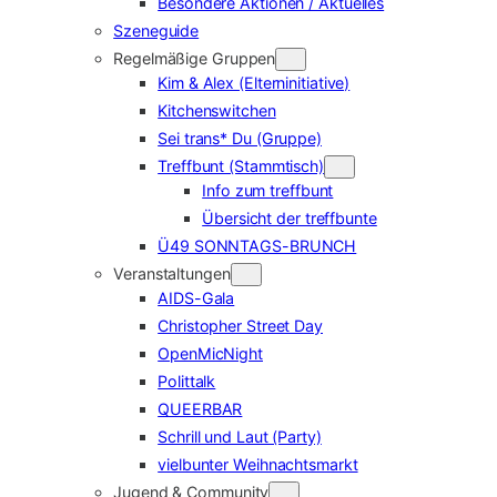
Besondere Aktionen / Aktuelles
Szeneguide
Regelmäßige Gruppen
Kim & Alex (Elterninitiative)
Kitchenswitchen
Sei trans* Du (Gruppe)
Treffbunt (Stammtisch)
Info zum treffbunt
Übersicht der treffbunte
Ü49 SONNTAGS-BRUNCH
Veranstaltungen
AIDS-Gala
Christopher Street Day
OpenMicNight
Polittalk
QUEERBAR
Schrill und Laut (Party)
vielbunter Weihnachtsmarkt
Jugend & Community