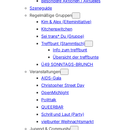
Besondere Aktionen / Aktuelles
Szeneguide
Regelmäßige Gruppen
Kim & Alex (Elterninitiative)
Kitchenswitchen
Sei trans* Du (Gruppe)
Treffbunt (Stammtisch)
Info zum treffbunt
Übersicht der treffbunte
Ü49 SONNTAGS-BRUNCH
Veranstaltungen
AIDS-Gala
Christopher Street Day
OpenMicNight
Polittalk
QUEERBAR
Schrill und Laut (Party)
vielbunter Weihnachtsmarkt
Jugend & Community