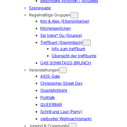
Besondere Aktionen / Aktuelles
Szeneguide
Regelmäßige Gruppen
Kim & Alex (Elterninitiative)
Kitchenswitchen
Sei trans* Du (Gruppe)
Treffbunt (Stammtisch)
Info zum treffbunt
Übersicht der treffbunte
Ü49 SONNTAGS-BRUNCH
Veranstaltungen
AIDS-Gala
Christopher Street Day
OpenMicNight
Polittalk
QUEERBAR
Schrill und Laut (Party)
vielbunter Weihnachtsmarkt
Jugend & Community