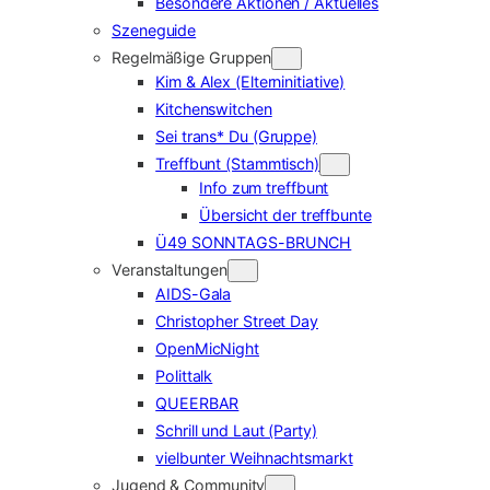
Besondere Aktionen / Aktuelles
Szeneguide
Regelmäßige Gruppen
Kim & Alex (Elterninitiative)
Kitchenswitchen
Sei trans* Du (Gruppe)
Treffbunt (Stammtisch)
Info zum treffbunt
Übersicht der treffbunte
Ü49 SONNTAGS-BRUNCH
Veranstaltungen
AIDS-Gala
Christopher Street Day
OpenMicNight
Polittalk
QUEERBAR
Schrill und Laut (Party)
vielbunter Weihnachtsmarkt
Jugend & Community