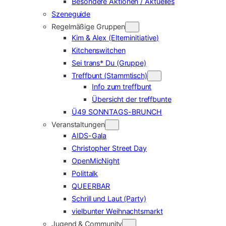
Besondere Aktionen / Aktuelles
Szeneguide
Regelmäßige Gruppen
Kim & Alex (Elterninitiative)
Kitchenswitchen
Sei trans* Du (Gruppe)
Treffbunt (Stammtisch)
Info zum treffbunt
Übersicht der treffbunte
Ü49 SONNTAGS-BRUNCH
Veranstaltungen
AIDS-Gala
Christopher Street Day
OpenMicNight
Polittalk
QUEERBAR
Schrill und Laut (Party)
vielbunter Weihnachtsmarkt
Jugend & Community