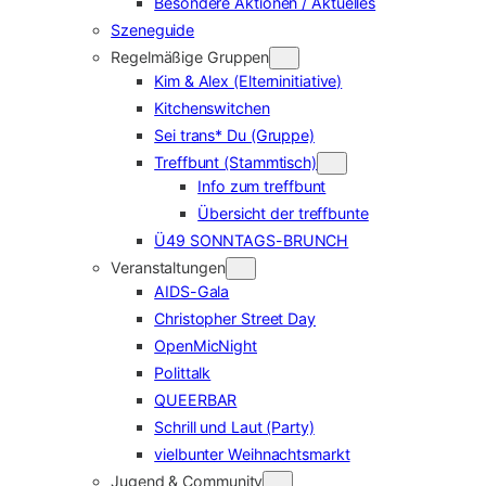
Besondere Aktionen / Aktuelles
Szeneguide
Regelmäßige Gruppen
Kim & Alex (Elterninitiative)
Kitchenswitchen
Sei trans* Du (Gruppe)
Treffbunt (Stammtisch)
Info zum treffbunt
Übersicht der treffbunte
Ü49 SONNTAGS-BRUNCH
Veranstaltungen
AIDS-Gala
Christopher Street Day
OpenMicNight
Polittalk
QUEERBAR
Schrill und Laut (Party)
vielbunter Weihnachtsmarkt
Jugend & Community