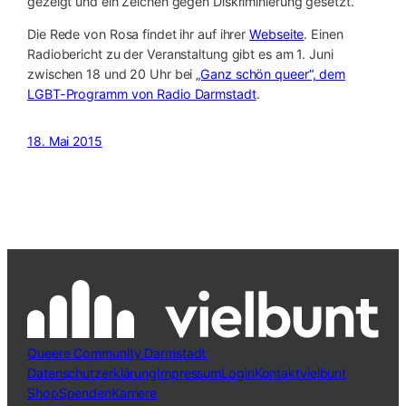
gezeigt und ein Zeichen gegen Diskriminierung gesetzt.
Die Rede von Rosa findet ihr auf ihrer
Webseite
. Einen
Radiobericht zu der Veranstaltung gibt es am 1. Juni
zwischen 18 und 20 Uhr bei
„Ganz schön queer“, dem
LGBT-Programm von Radio Darmstadt
.
18. Mai 2015
Queere Community Darmstadt
Datenschutzerklärung
Impressum
Login
Kontakt
vielbunt
Shop
Spenden
Karriere