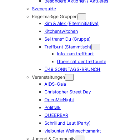
Besondere Aktionen / Aktuelles
Szeneguide
Regelmäßige Gruppen
Kim & Alex (Elterninitiative)
Kitchenswitchen
Sei trans* Du (Gruppe)
Treffbunt (Stammtisch)
Info zum treffbunt
Übersicht der treffbunte
Ü49 SONNTAGS-BRUNCH
Veranstaltungen
AIDS-Gala
Christopher Street Day
OpenMicNight
Polittalk
QUEERBAR
Schrill und Laut (Party)
vielbunter Weihnachtsmarkt
Jugend & Community