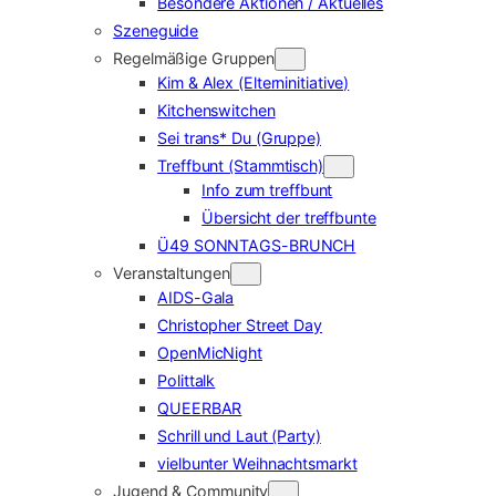
Besondere Aktionen / Aktuelles
Szeneguide
Regelmäßige Gruppen
Kim & Alex (Elterninitiative)
Kitchenswitchen
Sei trans* Du (Gruppe)
Treffbunt (Stammtisch)
Info zum treffbunt
Übersicht der treffbunte
Ü49 SONNTAGS-BRUNCH
Veranstaltungen
AIDS-Gala
Christopher Street Day
OpenMicNight
Polittalk
QUEERBAR
Schrill und Laut (Party)
vielbunter Weihnachtsmarkt
Jugend & Community