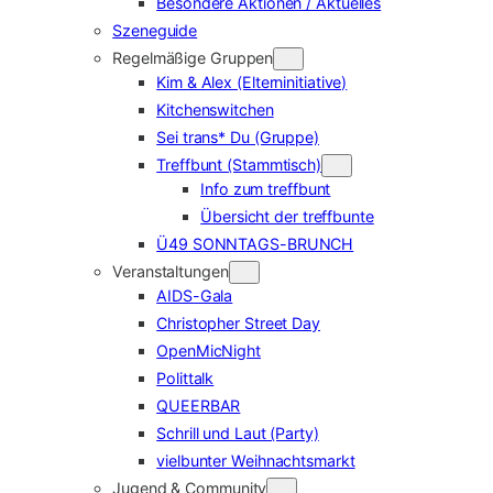
Besondere Aktionen / Aktuelles
Szeneguide
Regelmäßige Gruppen
Kim & Alex (Elterninitiative)
Kitchenswitchen
Sei trans* Du (Gruppe)
Treffbunt (Stammtisch)
Info zum treffbunt
Übersicht der treffbunte
Ü49 SONNTAGS-BRUNCH
Veranstaltungen
AIDS-Gala
Christopher Street Day
OpenMicNight
Polittalk
QUEERBAR
Schrill und Laut (Party)
vielbunter Weihnachtsmarkt
Jugend & Community