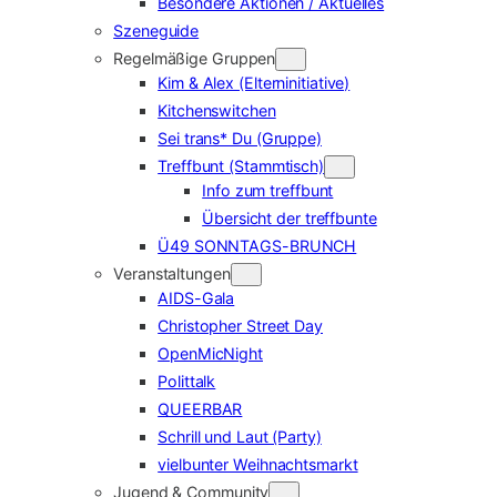
Besondere Aktionen / Aktuelles
Szeneguide
Regelmäßige Gruppen
Kim & Alex (Elterninitiative)
Kitchenswitchen
Sei trans* Du (Gruppe)
Treffbunt (Stammtisch)
Info zum treffbunt
Übersicht der treffbunte
Ü49 SONNTAGS-BRUNCH
Veranstaltungen
AIDS-Gala
Christopher Street Day
OpenMicNight
Polittalk
QUEERBAR
Schrill und Laut (Party)
vielbunter Weihnachtsmarkt
Jugend & Community