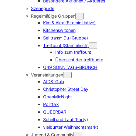
Besondere Aktionen / Aktuelles
Szeneguide
Regelmäßige Gruppen
Kim & Alex (Elterninitiative)
Kitchenswitchen
Sei trans* Du (Gruppe)
Treffbunt (Stammtisch)
Info zum treffbunt
Übersicht der treffbunte
Ü49 SONNTAGS-BRUNCH
Veranstaltungen
AIDS-Gala
Christopher Street Day
OpenMicNight
Polittalk
QUEERBAR
Schrill und Laut (Party)
vielbunter Weihnachtsmarkt
Jugend & Community