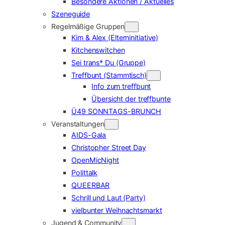
Besondere Aktionen / Aktuelles
Szeneguide
Regelmäßige Gruppen
Kim & Alex (Elterninitiative)
Kitchenswitchen
Sei trans* Du (Gruppe)
Treffbunt (Stammtisch)
Info zum treffbunt
Übersicht der treffbunte
Ü49 SONNTAGS-BRUNCH
Veranstaltungen
AIDS-Gala
Christopher Street Day
OpenMicNight
Polittalk
QUEERBAR
Schrill und Laut (Party)
vielbunter Weihnachtsmarkt
Jugend & Community