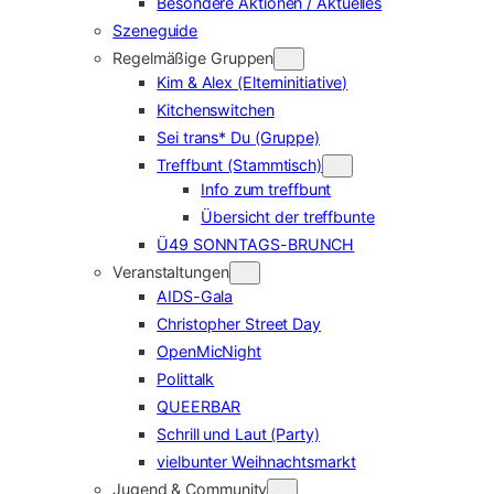
Besondere Aktionen / Aktuelles
Szeneguide
Regelmäßige Gruppen
Kim & Alex (Elterninitiative)
Kitchenswitchen
Sei trans* Du (Gruppe)
Treffbunt (Stammtisch)
Info zum treffbunt
Übersicht der treffbunte
Ü49 SONNTAGS-BRUNCH
Veranstaltungen
AIDS-Gala
Christopher Street Day
OpenMicNight
Polittalk
QUEERBAR
Schrill und Laut (Party)
vielbunter Weihnachtsmarkt
Jugend & Community