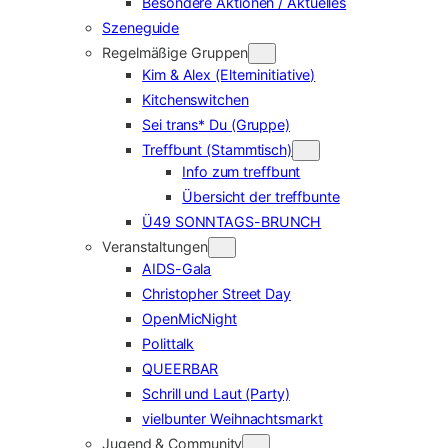
Besondere Aktionen / Aktuelles
Szeneguide
Regelmäßige Gruppen
Kim & Alex (Elterninitiative)
Kitchenswitchen
Sei trans* Du (Gruppe)
Treffbunt (Stammtisch)
Info zum treffbunt
Übersicht der treffbunte
Ü49 SONNTAGS-BRUNCH
Veranstaltungen
AIDS-Gala
Christopher Street Day
OpenMicNight
Polittalk
QUEERBAR
Schrill und Laut (Party)
vielbunter Weihnachtsmarkt
Jugend & Community