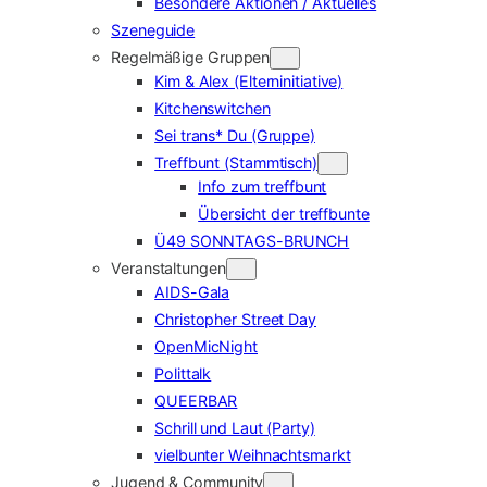
Besondere Aktionen / Aktuelles
Szeneguide
Regelmäßige Gruppen
Kim & Alex (Elterninitiative)
Kitchenswitchen
Sei trans* Du (Gruppe)
Treffbunt (Stammtisch)
Info zum treffbunt
Übersicht der treffbunte
Ü49 SONNTAGS-BRUNCH
Veranstaltungen
AIDS-Gala
Christopher Street Day
OpenMicNight
Polittalk
QUEERBAR
Schrill und Laut (Party)
vielbunter Weihnachtsmarkt
Jugend & Community