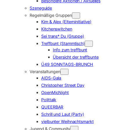
Besondere Aktionen / Aktuelles
Szeneguide
Regelmäßige Gruppen
Kim & Alex (Elterninitiative)
Kitchenswitchen
Sei trans* Du (Gruppe)
Treffbunt (Stammtisch)
Info zum treffbunt
Übersicht der treffbunte
Ü49 SONNTAGS-BRUNCH
Veranstaltungen
AIDS-Gala
Christopher Street Day
OpenMicNight
Polittalk
QUEERBAR
Schrill und Laut (Party)
vielbunter Weihnachtsmarkt
Jugend & Community