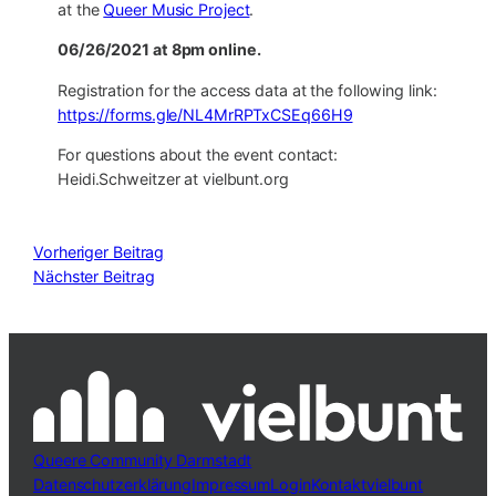
at the
Queer Music Project
.
06/26/2021 at 8pm online.
Registration for the access data at the following link:
https://forms.gle/NL4MrRPTxCSEq66H9
For questions about the event contact:
Heidi.Schweitzer at vielbunt.org
Vorheriger Beitrag
Nächster Beitrag
Queere Community Darmstadt
Datenschutzerklärung
Impressum
Login
Kontakt
vielbunt