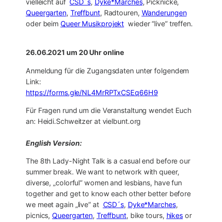
vielleicht auf
CSD´s
,
Dyke*Marches
, Picknicke,
Queergarten
,
Treffbunt
, Radtouren,
Wanderungen
oder beim
Queer Musikprojekt
wieder “live” treffen.
26.06.2021 um 20 Uhr online
Anmeldung für die Zugangsdaten unter folgendem
Link:
https://forms.gle/NL4MrRPTxCSEq66H9
Für Fragen rund um die Veranstaltung wendet Euch
an: Heidi.Schweitzer at vielbunt.org
English Version:
The 8th Lady-Night Talk is a casual end before our
summer break. We want to network with queer,
diverse, „colorful“ women and lesbians, have fun
together and get to know each other better before
we meet again „live“ at
CSD´s
,
Dyke*Marches
,
picnics,
Queergarten
,
Treffbunt
, bike tours,
hikes
or