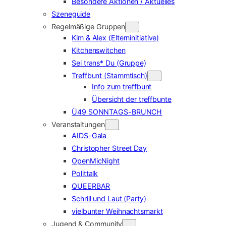
Besondere Aktionen / Aktuelles
Szeneguide
Regelmäßige Gruppen
Kim & Alex (Elterninitiative)
Kitchenswitchen
Sei trans* Du (Gruppe)
Treffbunt (Stammtisch)
Info zum treffbunt
Übersicht der treffbunte
Ü49 SONNTAGS-BRUNCH
Veranstaltungen
AIDS-Gala
Christopher Street Day
OpenMicNight
Polittalk
QUEERBAR
Schrill und Laut (Party)
vielbunter Weihnachtsmarkt
Jugend & Community