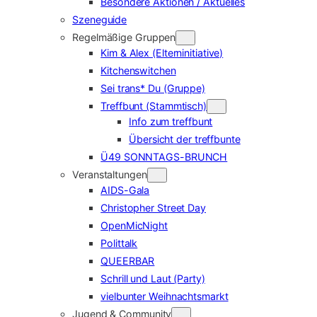
Besondere Aktionen / Aktuelles
Szeneguide
Regelmäßige Gruppen
Kim & Alex (Elterninitiative)
Kitchenswitchen
Sei trans* Du (Gruppe)
Treffbunt (Stammtisch)
Info zum treffbunt
Übersicht der treffbunte
Ü49 SONNTAGS-BRUNCH
Veranstaltungen
AIDS-Gala
Christopher Street Day
OpenMicNight
Polittalk
QUEERBAR
Schrill und Laut (Party)
vielbunter Weihnachtsmarkt
Jugend & Community