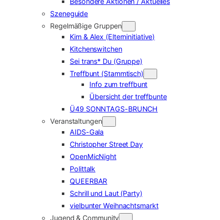
Besondere Aktionen / Aktuelles
Szeneguide
Regelmäßige Gruppen
Kim & Alex (Elterninitiative)
Kitchenswitchen
Sei trans* Du (Gruppe)
Treffbunt (Stammtisch)
Info zum treffbunt
Übersicht der treffbunte
Ü49 SONNTAGS-BRUNCH
Veranstaltungen
AIDS-Gala
Christopher Street Day
OpenMicNight
Polittalk
QUEERBAR
Schrill und Laut (Party)
vielbunter Weihnachtsmarkt
Jugend & Community