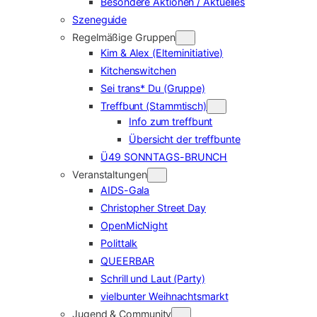
Besondere Aktionen / Aktuelles
Szeneguide
Regelmäßige Gruppen
Kim & Alex (Elterninitiative)
Kitchenswitchen
Sei trans* Du (Gruppe)
Treffbunt (Stammtisch)
Info zum treffbunt
Übersicht der treffbunte
Ü49 SONNTAGS-BRUNCH
Veranstaltungen
AIDS-Gala
Christopher Street Day
OpenMicNight
Polittalk
QUEERBAR
Schrill und Laut (Party)
vielbunter Weihnachtsmarkt
Jugend & Community