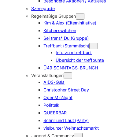
Besondere Aktionen / Aktuelles
Szeneguide
Regelmäßige Gruppen
Kim & Alex (Elterninitiative)
Kitchenswitchen
Sei trans* Du (Gruppe)
Treffbunt (Stammtisch)
Info zum treffbunt
Übersicht der treffbunte
Ü49 SONNTAGS-BRUNCH
Veranstaltungen
AIDS-Gala
Christopher Street Day
OpenMicNight
Polittalk
QUEERBAR
Schrill und Laut (Party)
vielbunter Weihnachtsmarkt
Jugend & Community