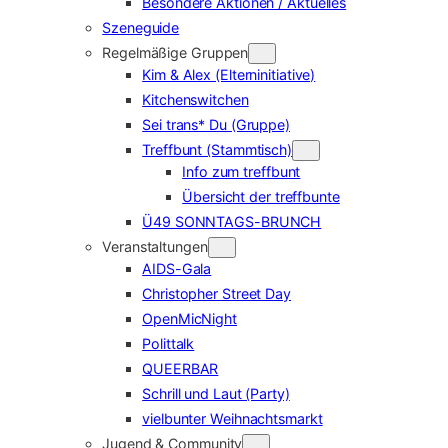
Besondere Aktionen / Aktuelles
Szeneguide
Regelmäßige Gruppen
Kim & Alex (Elterninitiative)
Kitchenswitchen
Sei trans* Du (Gruppe)
Treffbunt (Stammtisch)
Info zum treffbunt
Übersicht der treffbunte
Ü49 SONNTAGS-BRUNCH
Veranstaltungen
AIDS-Gala
Christopher Street Day
OpenMicNight
Polittalk
QUEERBAR
Schrill und Laut (Party)
vielbunter Weihnachtsmarkt
Jugend & Community