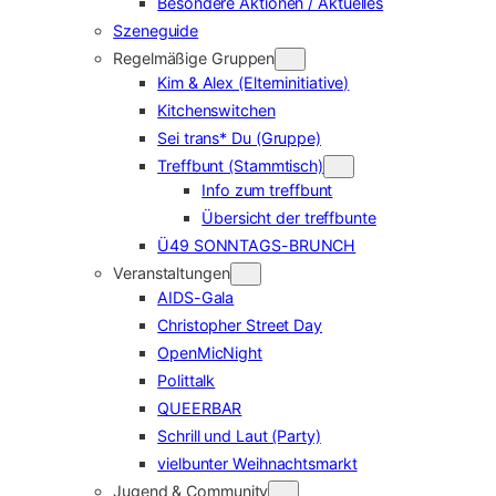
Besondere Aktionen / Aktuelles
Szeneguide
Regelmäßige Gruppen
Kim & Alex (Elterninitiative)
Kitchenswitchen
Sei trans* Du (Gruppe)
Treffbunt (Stammtisch)
Info zum treffbunt
Übersicht der treffbunte
Ü49 SONNTAGS-BRUNCH
Veranstaltungen
AIDS-Gala
Christopher Street Day
OpenMicNight
Polittalk
QUEERBAR
Schrill und Laut (Party)
vielbunter Weihnachtsmarkt
Jugend & Community