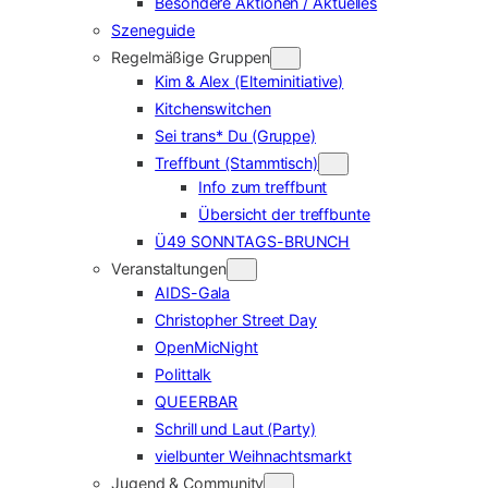
Besondere Aktionen / Aktuelles
Szeneguide
Regelmäßige Gruppen
Kim & Alex (Elterninitiative)
Kitchenswitchen
Sei trans* Du (Gruppe)
Treffbunt (Stammtisch)
Info zum treffbunt
Übersicht der treffbunte
Ü49 SONNTAGS-BRUNCH
Veranstaltungen
AIDS-Gala
Christopher Street Day
OpenMicNight
Polittalk
QUEERBAR
Schrill und Laut (Party)
vielbunter Weihnachtsmarkt
Jugend & Community