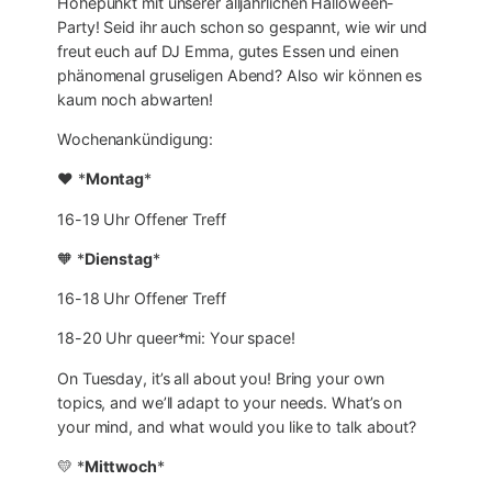
Höhepunkt mit unserer alljährlichen Halloween-
Party! Seid ihr auch schon so gespannt, wie wir und
freut euch auf DJ Emma, gutes Essen und einen
phänomenal gruseligen Abend? Also wir können es
kaum noch abwarten!
Wochenankündigung:
❤ *
Montag
*
16-19 Uhr Offener Treff
🧡 *
Dienstag
*
16-18 Uhr Offener Treff
18-20 Uhr queer*mi: Your space!
On Tuesday, it’s all about you! Bring your own
topics, and we’ll adapt to your needs. What’s on
your mind, and what would you like to talk about?
💛 *
Mittwoch
*