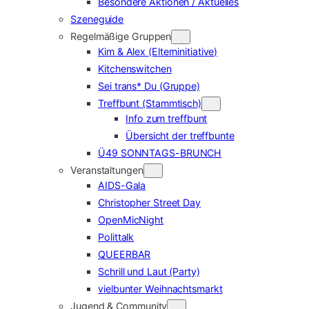
Besondere Aktionen / Aktuelles
Szeneguide
Regelmäßige Gruppen
Kim & Alex (Elterninitiative)
Kitchenswitchen
Sei trans* Du (Gruppe)
Treffbunt (Stammtisch)
Info zum treffbunt
Übersicht der treffbunte
Ü49 SONNTAGS-BRUNCH
Veranstaltungen
AIDS-Gala
Christopher Street Day
OpenMicNight
Polittalk
QUEERBAR
Schrill und Laut (Party)
vielbunter Weihnachtsmarkt
Jugend & Community