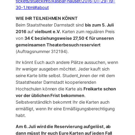
tickets/stueckinfo/kaspar-hauser/2016-01-29-19-
30-1.html#about
WIE IHR TEILNEHMEN KÖNNT
Beim Staatstheater Darmstadt sind
bis zum 5. Juli
2016
auf
vielbunt e.V.
Karten zum regulären Preis
von
34 € beziehungsweise 27,50 € für unseren
gemeinsamen Theaterbesuch reserviert
(Auftragsnummer 312194).
Ihr könnt Euch auch andere Plätze aussuchen, wenn
Ihr weniger ausgeben möchtet. Jeder kauft sich
seine Karte bitte selbst. Student_innen der mit dem
Staatstheater Darmstadt kooperierenden
Hochschulen können die Karte als
Freikarte schon
vor der üblichen Frist bekommen
.
Selbstverständlich bekommt Ihr die Karten auch
ermäßigt, wenn Ihr eine Ermäßigungsberechtigung
habt.
Am 6. Juli wird die Reservierung aufgelöst, ab
dann müsst Ihr euch Eure Karten auf jeden Fall