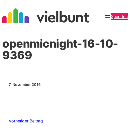
Zum
Inhalt
Spenden
springen
openmicnight-16-10-
9369
7. November 2016
Vorheriger Beitrag