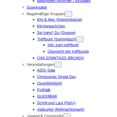
Besondere Aktionen / Aktuelles
Szeneguide
Regelmäßige Gruppen
Kim & Alex (Elterninitiative)
Kitchenswitchen
Sei trans* Du (Gruppe)
Treffbunt (Stammtisch)
Info zum treffbunt
Übersicht der treffbunte
Ü49 SONNTAGS-BRUNCH
Veranstaltungen
AIDS-Gala
Christopher Street Day
OpenMicNight
Polittalk
QUEERBAR
Schrill und Laut (Party)
vielbunter Weihnachtsmarkt
Jugend & Community