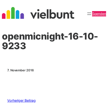
Zum
Inhalt
Spenden
springen
openmicnight-16-10-
9233
7. November 2016
Vorheriger Beitrag