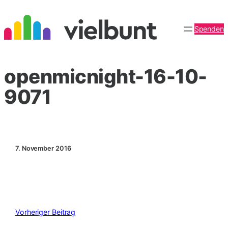
Zum
Inhalt
Spenden
springen
openmicnight-16-10-
9071
7. November 2016
Vorheriger Beitrag