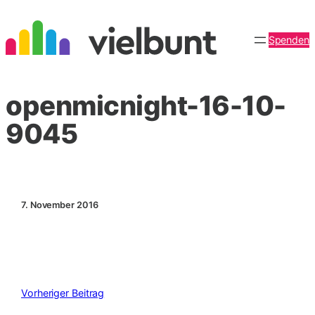
Zum
Inhalt
Spenden
springen
openmicnight-16-10-
9045
7. November 2016
Vorheriger Beitrag