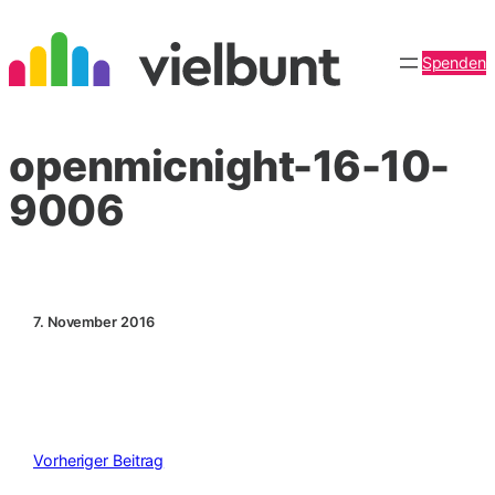
Zum
Inhalt
Spenden
springen
openmicnight-16-10-
9006
7. November 2016
Vorheriger Beitrag