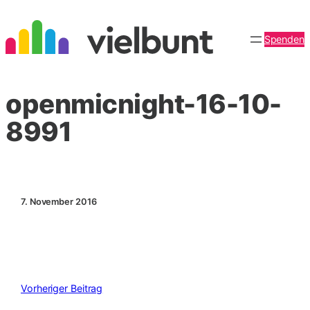
Zum
Inhalt
Spenden
springen
openmicnight-16-10-
8991
7. November 2016
Vorheriger Beitrag