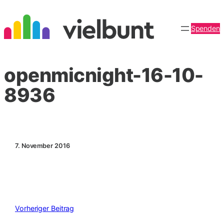
Zum
Inhalt
Spenden
springen
openmicnight-16-10-
8936
7. November 2016
Vorheriger Beitrag