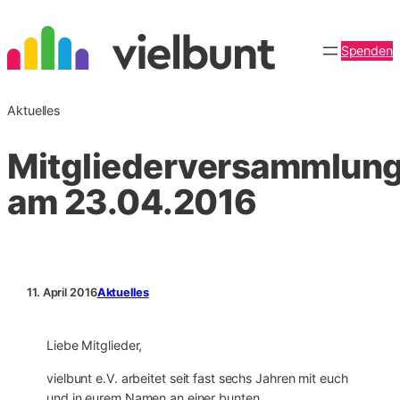
Zum
Inhalt
Spenden
springen
Aktuelles
Mitgliederversammlun
am 23.04.2016
11. April 2016
Aktuelles
Liebe Mitglieder,
vielbunt e.V. arbeitet seit fast sechs Jahren mit euch
und in eurem Namen an einer bunten,