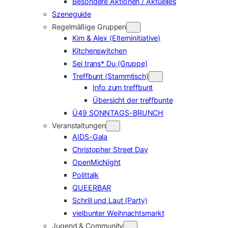
Besondere Aktionen / Aktuelles
Szeneguide
Regelmäßige Gruppen
Kim & Alex (Elterninitiative)
Kitchenswitchen
Sei trans* Du (Gruppe)
Treffbunt (Stammtisch)
Info zum treffbunt
Übersicht der treffbunte
Ü49 SONNTAGS-BRUNCH
Veranstaltungen
AIDS-Gala
Christopher Street Day
OpenMicNight
Polittalk
QUEERBAR
Schrill und Laut (Party)
vielbunter Weihnachtsmarkt
Jugend & Community