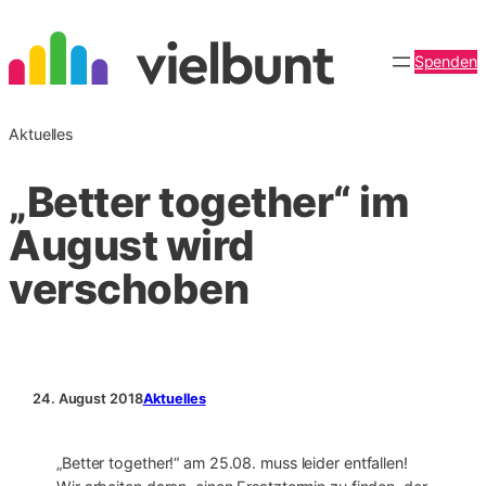
Zum
Inhalt
Spenden
springen
Aktuelles
„Better together“ im
August wird
verschoben
24. August 2018
Aktuelles
„Better together!“ am 25.08. muss leider entfallen!