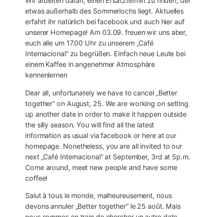
Wir arbeiten daran, einen Ersatztermin zu finden, der
etwas außerhalb des Sommerlochs liegt. Aktuelles
erfahrt ihr natürlich bei facebook und auch hier auf
unserer Homepage! Am 03.09. freuen wir uns aber,
euch alle um 17.00 Uhr zu unserem „Café
Internacional“ zu begrüßen. Einfach neue Leute bei
einem Kaffee in angenehmer Atmosphäre
kennenlernen
Dear all, unfortunately we have to cancel „Better
together“ on Au
gust, 25. We are working on setting
up another date in order to make it happen outside
the silly season. You will find all the latest
information as usual via facebook or here at our
homepage. Nonetheless, you are all invited to our
next „Café Internacional“ at September, 3rd at 5p.m.
Come around, meet new people and have some
coffee!
Salut à tous le monde, malheureusement, nous
devons annuler „Better together“ le 25 août. Mais
nous sommes en train de chercher un autre date