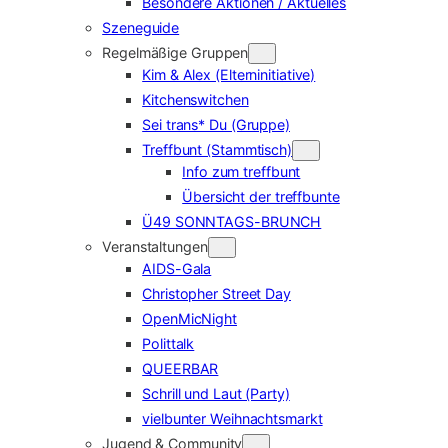
Besondere Aktionen / Aktuelles
Szeneguide
Regelmäßige Gruppen
Kim & Alex (Elterninitiative)
Kitchenswitchen
Sei trans* Du (Gruppe)
Treffbunt (Stammtisch)
Info zum treffbunt
Übersicht der treffbunte
Ü49 SONNTAGS-BRUNCH
Veranstaltungen
AIDS-Gala
Christopher Street Day
OpenMicNight
Polittalk
QUEERBAR
Schrill und Laut (Party)
vielbunter Weihnachtsmarkt
Jugend & Community