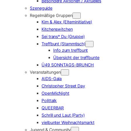
Besondere Aktionen / Aktuelles
Szeneguide
Regelmäßige Gruppen
Kim & Alex (Elterninitiative)
Kitchenswitchen
Sei trans* Du (Gruppe)
Treffbunt (Stammtisch)
Info zum treffbunt
Übersicht der treffbunte
Ü49 SONNTAGS-BRUNCH
Veranstaltungen
AIDS-Gala
Christopher Street Day
OpenMicNight
Polittalk
QUEERBAR
Schrill und Laut (Party)
vielbunter Weihnachtsmarkt
Jugend & Community