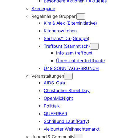
Besondere Aktionen / Aktuelles
Szeneguide
Regelmäßige Gruppen
Kim & Alex (Elterninitiative)
Kitchenswitchen
Sei trans* Du (Gruppe)
Treffbunt (Stammtisch)
Info zum treffbunt
Übersicht der treffbunte
Ü49 SONNTAGS-BRUNCH
Veranstaltungen
AIDS-Gala
Christopher Street Day
OpenMicNight
Polittalk
QUEERBAR
Schrill und Laut (Party)
vielbunter Weihnachtsmarkt
Jugend & Community