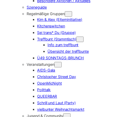
Besondere Aktionen / Aktuelles
Szeneguide
Regelmäßige Gruppen
Kim & Alex (Elterninitiative)
Kitchenswitchen
Sei trans* Du (Gruppe)
Treffbunt (Stammtisch)
Info zum treffbunt
Übersicht der treffbunte
Ü49 SONNTAGS-BRUNCH
Veranstaltungen
AIDS-Gala
Christopher Street Day
OpenMicNight
Polittalk
QUEERBAR
Schrill und Laut (Party)
vielbunter Weihnachtsmarkt
Jugend & Community