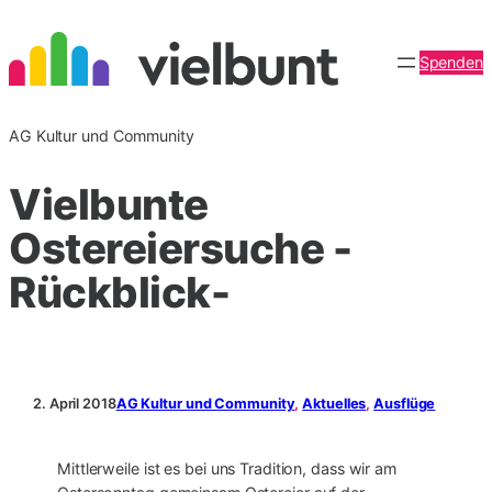
Zum
Inhalt
Spenden
springen
AG Kultur und Community
Vielbunte
Ostereiersuche -
Rückblick-
2. April 2018
AG Kultur und Community
, 
Aktuelles
, 
Ausflüge
Mittlerweile ist es bei uns Tradition, dass wir am