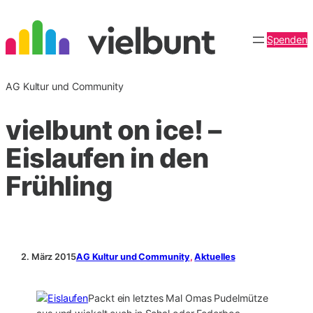
Zum
Inhalt
Spenden
springen
AG Kultur und Community
vielbunt on ice! –
Eislaufen in den
Frühling
2. März 2015
AG Kultur und Community
, 
Aktuelles
Packt ein letztes Mal Omas Pudelmütze