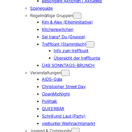
Besondere Aktionen / Aktuelles
Szeneguide
Regelmäßige Gruppen
Kim & Alex (Elterninitiative)
Kitchenswitchen
Sei trans* Du (Gruppe)
Treffbunt (Stammtisch)
Info zum treffbunt
Übersicht der treffbunte
Ü49 SONNTAGS-BRUNCH
Veranstaltungen
AIDS-Gala
Christopher Street Day
OpenMicNight
Polittalk
QUEERBAR
Schrill und Laut (Party)
vielbunter Weihnachtsmarkt
Jugend & Community