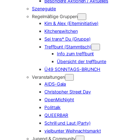
Besondere Aktionen / Aktuelles
Szeneguide
Regelmäßige Gruppen
Kim & Alex (Elterninitiative)
Kitchenswitchen
Sei trans* Du (Gruppe)
Treffbunt (Stammtisch)
Info zum treffbunt
Übersicht der treffbunte
Ü49 SONNTAGS-BRUNCH
Veranstaltungen
AIDS-Gala
Christopher Street Day
OpenMicNight
Polittalk
QUEERBAR
Schrill und Laut (Party)
vielbunter Weihnachtsmarkt
Jugend & Community