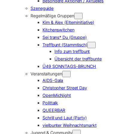
Besondere Aktionen / Aktuelles
Szeneguide
Regelmäßige Gruppen
Kim & Alex (Elterninitiative)
Kitchenswitchen
Sei trans* Du (Gruppe)
Treffbunt (Stammtisch)
Info zum treffbunt
Übersicht der treffbunte
Ü49 SONNTAGS-BRUNCH
Veranstaltungen
AIDS-Gala
Christopher Street Day
OpenMicNight
Polittalk
QUEERBAR
Schrill und Laut (Party)
vielbunter Weihnachtsmarkt
Jugend & Community